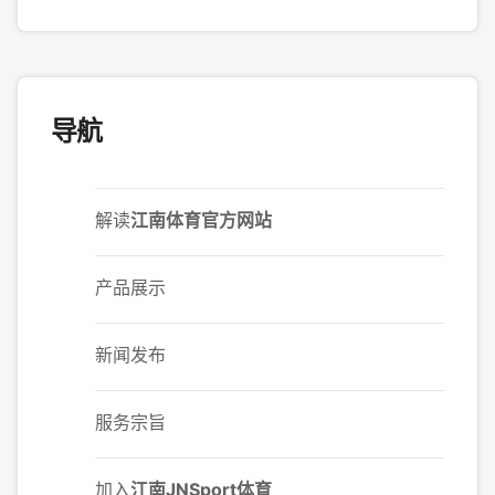
导航
解读
江南体育官方网站
产品展示
新闻发布
服务宗旨
加入
江南JNSport体育