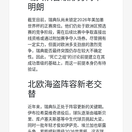
明朗
截至目前，瑞典队尚未锁定2026年美加墨
世界杯的正赛席位。他们仍处于欧洲区预选
赛的竞争阶段，需在后续比赛中争取直接出
线资格或通过附加赛争夺入场券。尽管拥有
一定实力，但面对欧洲多支劲旅的激烈竞
争，瑞典能否最终突围仍存在较大不确定
性。因此，“死亡之组”的讨论前提建立在其
成功晋级的基础上，而这一前提本身仍有待
验证。
北欧海盗阵容新老交
替
近年来，瑞典队正处于阵容更新的关键期。
伊布拉希莫维奇退役后，球队逐渐由福斯贝
里、库卢塞夫斯基等中生代球员挑起大梁，
同时一批年轻才俊如伊萨克、埃兰加也崭露
头角。若能顺利晋级2026世界杯，这支瑞