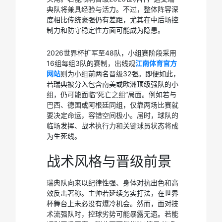
典队将兼具经验与活力。不过，整体阵容深
度相比传统豪强仍有差距，尤其在中后场控
制力和防守稳定性方面可能成为隐患。
2026世界杯扩军至48队，小组赛阶段采用
16组每组3队的赛制，出线规
江南体育官方
网站
则为小组前两名晋级32强。即便如此，
若瑞典被分入包含南美或欧洲顶级强队的小
组，仍可能面临“死亡之组”局面。例如若与
巴西、德国或阿根廷同组，仅靠两场比赛就
要决定命运，容错空间极小。届时，球队的
临场发挥、战术执行力和关键球员状态将成
为生死线。
战术风格与晋级前景
瑞典队向来以纪律性强、身体对抗出色和高
效反击著称。主帅若延续务实打法，在世界
杯舞台上未必没有爆冷机会。然而，面对技
术流强队时，控球劣势可能暴露无遗。若能