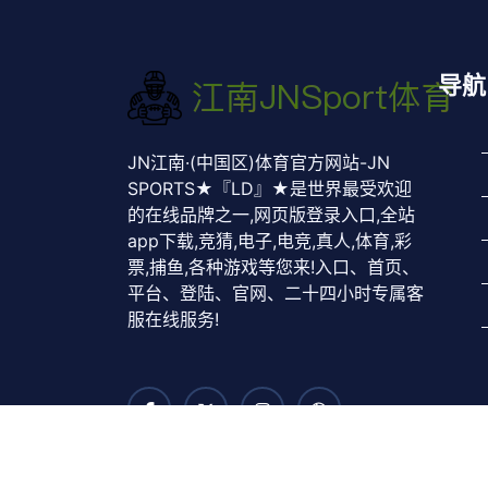
导航
JN江南·(中国区)体育官方网站-JN
SPORTS★『LD』★是世界最受欢迎
的在线品牌之一,网页版登录入口,全站
app下载,竞猜,电子,电竞,真人,体育,彩
票,捕鱼,各种游戏等您来!入口、首页、
平台、登陆、官网、二十四小时专属客
服在线服务!