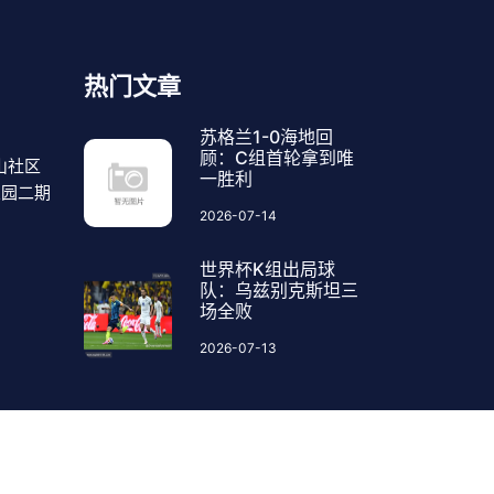
热门文章
苏格兰1-0海地回
顾：C组首轮拿到唯
山社区
一胜利
业园二期
2026-07-14
世界杯K组出局球
队：乌兹别克斯坦三
场全败
2026-07-13