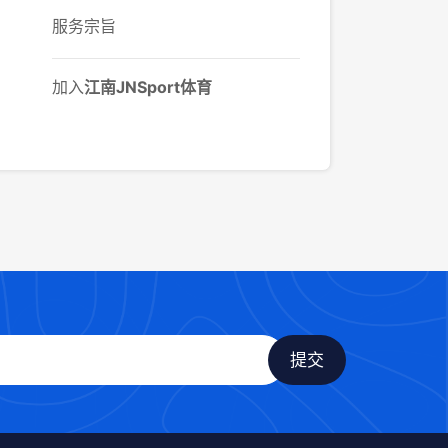
服务宗旨
加入
江南JNSport体育