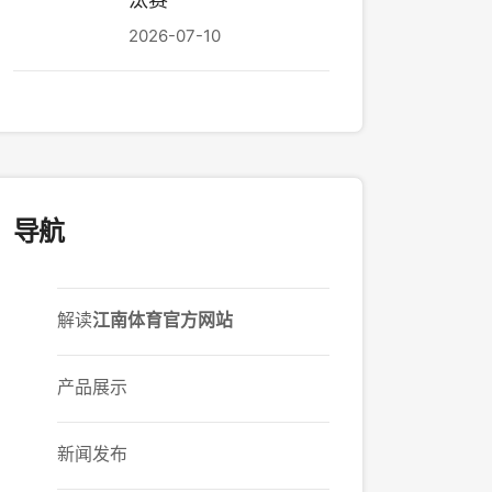
2026-07-10
导航
解读
江南体育官方网站
产品展示
新闻发布