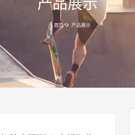
产品展示
首页
产品展示