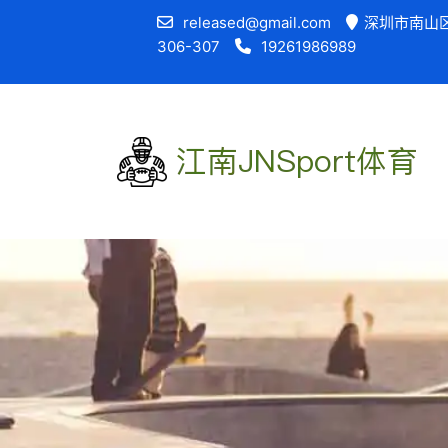
released@gmail.com
深圳市南山
306-307
19261986989