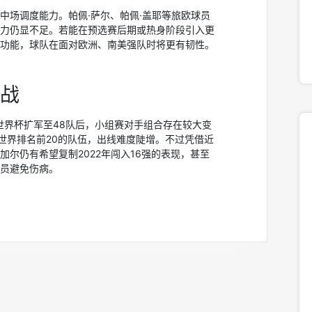
中场调度能力。帕佩·萨尔、帕佩·盖耶等旅欧球员
力仍显不足。若能在预选赛后期或热身阶段引入更
功能，球队在面对欧洲、南美强队时将更有韧性。
战
世界杯扩军至48队后，小组赛对手组合存在较大变
上世界排名前20的队伍，出线难度陡增。不过凭借近
尔仍有希望复制2022年闯入16强的表现，甚至
员避免伤病。