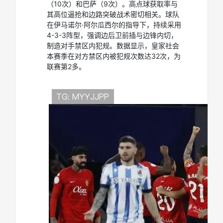
（10次）和巴萨（9次）。高点球获取率与
其高位逼抢和边路突破战术密切相关。球队
在伊马诺尔·阿尔瓜西尔的指导下，持续采用
4-3-3阵型，强调边后卫前插与边锋内切，
制造对手禁区内犯规。数据显示，皇家社会
本赛季在对方禁区内被犯规次数达32次，为
联赛第2多。