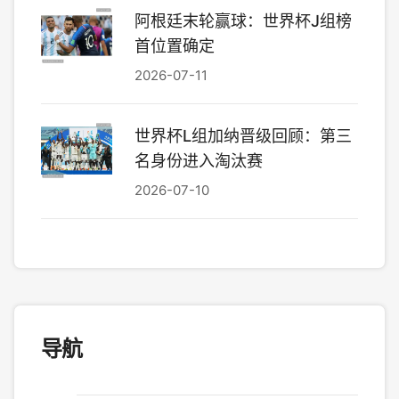
阿根廷末轮赢球：世界杯J组榜
首位置确定
2026-07-11
世界杯L组加纳晋级回顾：第三
名身份进入淘汰赛
2026-07-10
导航