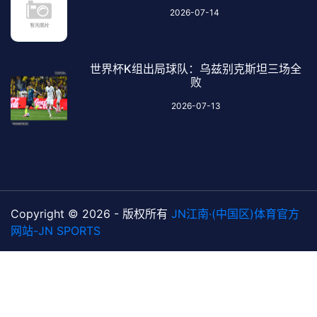
2026-07-14
世界杯K组出局球队：乌兹别克斯坦三场全
败
2026-07-13
Copyright © 2026 - 版权所有
JN江南·(中国区)体育官方
网站-JN SPORTS
SiteMap
关