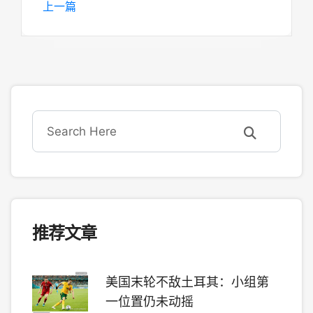
上一篇
推荐文章
美国末轮不敌土耳其：小组第
一位置仍未动摇