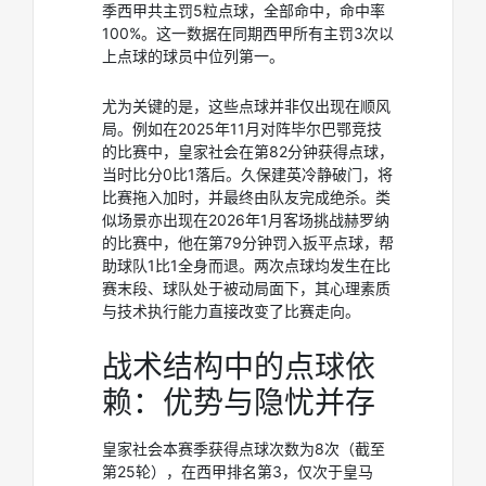
季西甲共主罚5粒点球，全部命中，命中率
100%。这一数据在同期西甲所有主罚3次以
上点球的球员中位列第一。
尤为关键的是，这些点球并非仅出现在顺风
局。例如在2025年11月对阵毕尔巴鄂竞技
的比赛中，皇家社会在第82分钟获得点球，
当时比分0比1落后。久保建英冷静破门，将
比赛拖入加时，并最终由队友完成绝杀。类
似场景亦出现在2026年1月客场挑战赫罗纳
的比赛中，他在第79分钟罚入扳平点球，帮
助球队1比1全身而退。两次点球均发生在比
赛末段、球队处于被动局面下，其心理素质
与技术执行能力直接改变了比赛走向。
战术结构中的点球依
赖：优势与隐忧并存
皇家社会本赛季获得点球次数为8次（截至
第25轮），在西甲排名第3，仅次于皇马