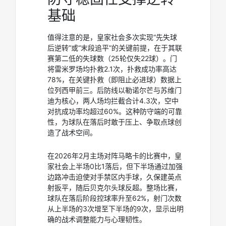
基础
值得注意的是，皇家社会多次实现“先失球
后逆转”或“末段追平”的关键前提，在于其联
赛第二低的失球数（25轮仅失22球）。门
将雷米罗场均扑救2.1次，扑救成功率高达
78%，在关键扑救（即阻止必进球）数据上
位列西甲前三。后防线以勒诺尔芒与苏维门
迪为核心，两人场均拦截合计4.3次，空中
对抗成功率均超过60%。这种防守端的可靠
性，为球队在落后时敢于压上、争取点球创
造了战术空间。
在2026年2月主场对阵马略卡的比赛中，皇
家社会上半场0比1落后，但下半场通过加强
边路冲击迫使对手禁区内手球，久保建英点
射扳平，随后贝克尔头球反超。整场比赛，
球队在落后阶段控球率升至62%，射门次数
从上半场的3次增至下半场的9次，显示出明
确的战术调整能力与心理韧性。