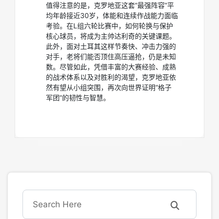
值得注意的是，克罗地亚这套“最强阵容”平
均年龄接近30岁，体能和连续作战能力面临
考验。在L组六轮比赛中，如何轮换与保护
核心球员，将成为主帅达利奇的关键课题。
此外，面对土耳其这样节奏快、冲击力强的
对手，老将们能否顶住高压逼抢，仍是未知
数。尽管如此，凭借丰富的大赛经验、成熟
的战术体系以及对胜利的渴望，克罗地亚依
然有望从小组突围，再次向世界证明“格子
军团”的韧性与智慧。