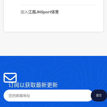
加入
江南JNSport体育
订阅以获取最新更新