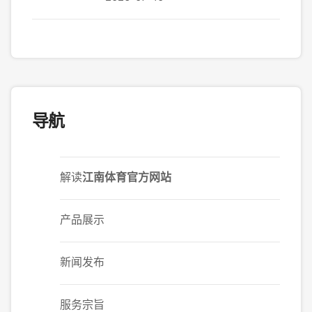
导航
解读
江南体育官方网站
产品展示
新闻发布
服务宗旨