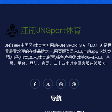
JN江南·(中国区)体育官方网站-JN SPORTS★『LD』★是世
界最受欢迎的在线品牌之一,网页版登录入口,全站app下载,竞
猜,电子,电竞,真人,体育,彩票,捕鱼,各种游戏等您来!入口、首
页、平台、登陆、官网、二十四小时专属客服在线服务!
导航