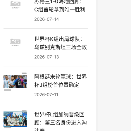
苏格兰1-0海地回顾：
C组首轮拿到唯一胜利
2026-07-14
世界杯K组出局球队：
乌兹别克斯坦三场全败
2026-07-13
阿根廷末轮赢球：世界
杯J组榜首位置确定
2026-07-11
世界杯L组加纳晋级回
顾：第三名身份进入淘
汰赛