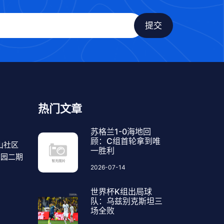
热门文章
苏格兰1-0海地回
顾：C组首轮拿到唯
山社区
一胜利
业园二期
2026-07-14
世界杯K组出局球
队：乌兹别克斯坦三
场全败