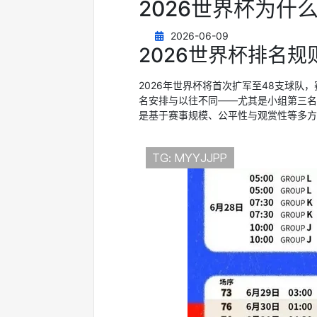
2026世界杯为什
2026-06-09
2026世界杯排名
2026年世界杯将首次扩军至48支球队
名安排与以往不同——尤其是小组第三名
是基于赛事规模、公平性与观赏性等多方