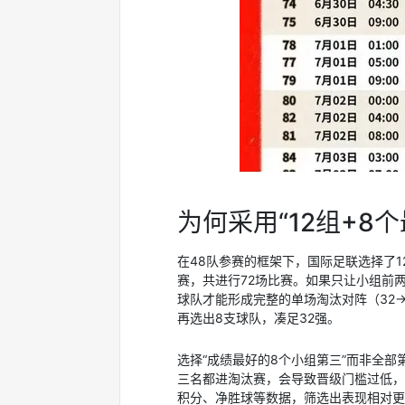
为何采用“12组+8
在48队参赛的框架下，国际足联选择了1
赛，共进行72场比赛。如果只让小组前两
球队才能形成完整的单场淘汰对阵（32→
再选出8支球队，凑足32强。
选择“成绩最好的8个小组第三”而非全部
三名都进淘汰赛，会导致晋级门槛过低，
积分、净胜球等数据，筛选出表现相对更