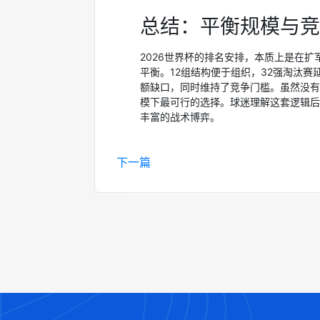
总结：平衡规模与竞
2026世界杯的排名安排，本质上是在
平衡。12组结构便于组织，32强淘汰赛
额缺口，同时维持了竞争门槛。虽然没有
模下最可行的选择。球迷理解这套逻辑后
丰富的战术博弈。
下一篇