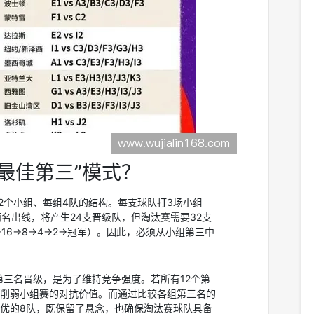
个最佳第三”模式？
2个小组、每组4队的结构。每支球队打3场小组
名出线，将产生24支晋级队，但淘汰赛需要32支
16→8→4→2→冠军）。因此，必须从小组第三中
第三名晋级，是为了维持竞争强度。若所有12个第
削弱小组赛的对抗价值。而通过比较各组第三名的
优的8队，既保留了悬念，也确保淘汰赛球队具备