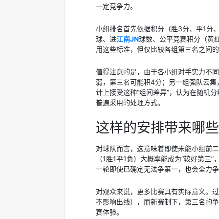
一定竞争力。
小组排名首先依据积分（胜3分、平1分
球、进
江南JN
球数、公平竞赛积分（黄红
用这些标准，但仅比较各组第三名之间的
值得注意的是，由于各小组对手实力不同
弱，第三名可能积4分；另一组强队云集
计上接受这种“组间差异”，认为在随机
普遍采用的处理方式。
这样的安排带来哪些
对球队而言，这意味着即使未能小组前二
（1胜1平1负）大概率能成为“较好第三
一轮即使已确定无法争第一，也会全力争
对观众来说，更多比赛具有实际意义。过
不影响出线），而新赛制下，第三名的争
赛体验。