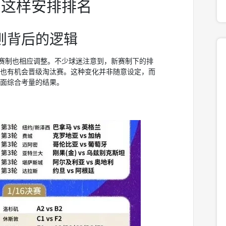
么这样安排排名
规则背后的逻辑
，赛制也相应调整。不少球迷注意到，新赛制下的排
也有机会晋级淘汰赛。这种变化并非随意设定，而
面综合考量的结果。