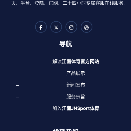
页、平台、登陆、官网、二十四小时专属客服在线服务!
导航
解读
江南体育官方网站
产品展示
新闻发布
服务宗旨
加入
江南JNSport体育