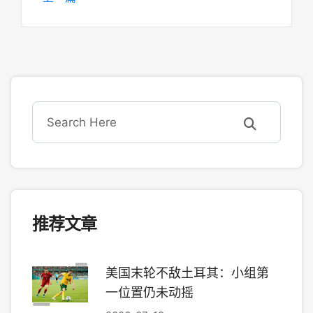
推荐文章
美国末轮不敌土耳其：小组第
一位置仍未动摇