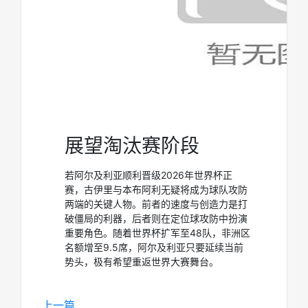
展望淘汰赛阶段
若阿尔及利亚顺利晋级2026年世界杯正
赛，古伊里与本布阿利无疑将成为球队攻防
两端的关键人物。前者的速度与创造力是打
破僵局的利器，后者则在定位球攻防中扮演
重要角色。随着世界杯扩军至48队，非洲区
名额增至9.5席，阿尔及利亚只要延续当前
势头，极有希望重返世界大赛舞台。
上一篇