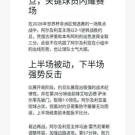
旦，关键球员闪耀赛
场
在2026年世界杯非洲区预选赛的一场焦点
战中，阿尔及利亚主场以2-1逆转战胜约
旦，凭借古伊里和本布阿利的出色发挥全取
三分。此役不仅巩固了阿尔及利亚在小组中
的出线形势，也让球队士气大振。
上半场被动，下半场
强势反击
比赛开局阶段，约旦队展现出极强的战术纪
律性，并在第28分钟由前锋艾哈迈德·萨米
尔率先破门，取得1-0领先。阿尔及利亚虽
控球占优，但面对约旦密集防守屡屡无功而
返，上半场结束前未能扳平比分。
易边再战，阿尔及利亚主帅马迪·雷杰尼果断
调整阵容，加强边路进攻。第57分钟，效力